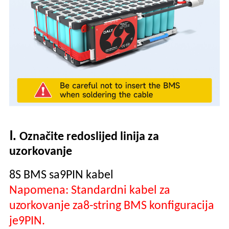
Ⅰ.
Označite redoslijed linija za
uzorkovanje
8S BMS sa
9
PIN kabel
Napomena: Standardni kabel za
uzorkovanje za
8
-string BMS konfiguracija
je
9
PIN.