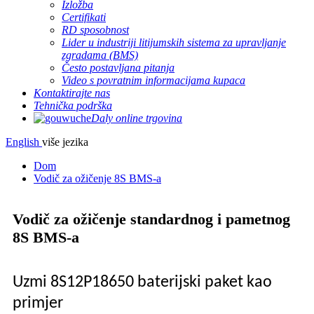
Izložba
Certifikati
RD sposobnost
Lider u industriji litijumskih sistema za upravljanje
zgradama (BMS)
Često postavljana pitanja
Video s povratnim informacijama kupaca
Kontaktirajte nas
Tehnička podrška
Daly online trgovina
English
više jezika
Dom
Vodič za ožičenje 8S BMS-a
Vodič za ožičenje standardnog i pametnog
8S BMS-a
Uzmi 8
S12P
18650 baterijski paket kao
primjer