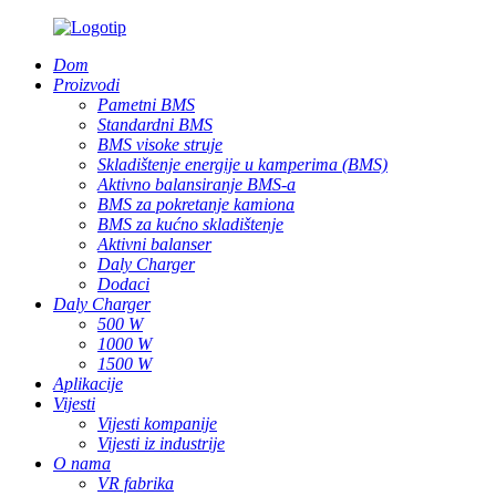
Dom
Proizvodi
Pametni BMS
Standardni BMS
BMS visoke struje
Skladištenje energije u kamperima (BMS)
Aktivno balansiranje BMS-a
BMS za pokretanje kamiona
BMS za kućno skladištenje
Aktivni balanser
Daly Charger
Dodaci
Daly Charger
500 W
1000 W
1500 W
Aplikacije
Vijesti
Vijesti kompanije
Vijesti iz industrije
O nama
VR fabrika